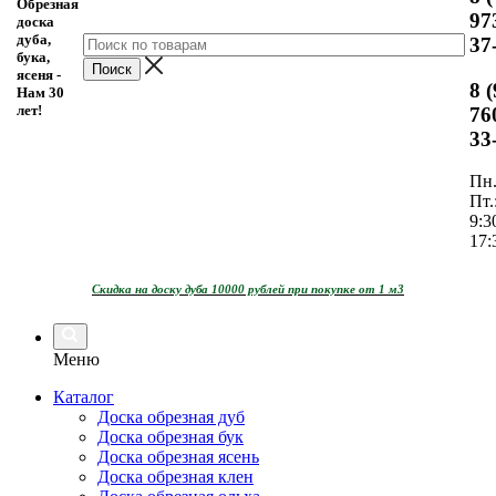
Обрезная
97
доска
дуба,
37
бука,
ясеня -
8 
Нам 30
лет!
76
33
Пн.
Пт.
9:3
17:
Скидка на доску дуба 10000 рублей при покупке от 1 м3
Меню
Каталог
Доска обрезная дуб
Доска обрезная бук
Доска обрезная ясень
Доска обрезная клен