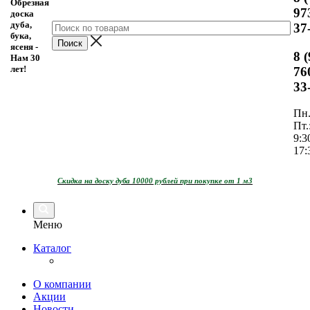
Обрезная
97
доска
дуба,
37
бука,
ясеня -
8 
Нам 30
лет!
76
33
Пн.
Пт.
9:3
17:
Скидка на доску дуба 10000 рублей при покупке от 1 м3
Меню
Каталог
О компании
Акции
Новости